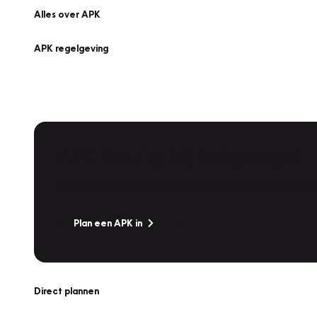
Alles over APK
APK regelgeving
APK Keuring bij Vakgarage!
Is het weer tijd voor de jaarlijkse APK? Ga snel naar V
Plan een APK in
Direct plannen