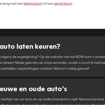
te lang met een
kleine beurt
of een
grote beurt
.
auto laten keuren?
n volgens de regelgeving? Op de website van het RDW kunt u vinde
te riskeert. Maak gebruik van onze reminder, zodat u nooit te laat 
 wettelijke verplichtingen voldoet. Wel zo’n veilig gevoel!
ieuwe en oude auto’s
eeftijd van uw auto en op welke brandstof u rijdt. Nieuwe benzine 
dit de eerste drie jaar. Bereikt uw auto binnenkort deze leeftijd, kij