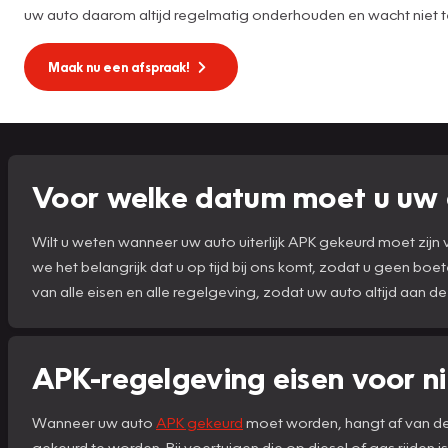
uw auto daarom altijd regelmatig onderhouden en wacht niet 
Maak nu een afspraak!
Voor welke datum moet u uw 
Wilt u weten wanneer uw auto uiterlijk APK gekeurd moet zij
we het belangrijk dat u op tijd bij ons komt, zodat u geen boe
van alle eisen en alle regelgeving, zodat uw auto altijd aan de
APK-regelgeving eisen voor n
Wanneer uw auto
APK gekeurd
moet worden, hangt af van de l
gekeurd te worden. Bij voertuigen die op diesel of gas rijden is 