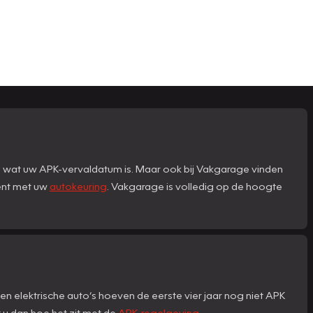
n wat uw APK-vervaldatum is. Maar ook bij Vakgarage vinden
bent met uw
autokeuring
. Vakgarage is volledig op de hoogte
en elektrische auto’s hoeven de eerste vier jaar nog niet APK
kt u dan hoe het zit met de
APK-regelgeving
.