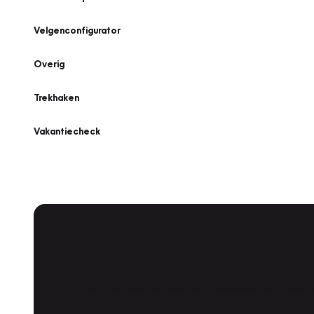
Velgenconfigurator
Overig
Trekhaken
Vakantiecheck
Plan een
Werkplaatsafspraak
Is uw auto toe aan Onderhoud, Bandenwissel of een Va