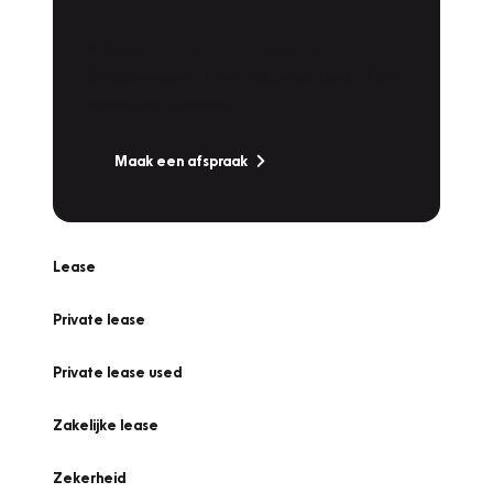
Werkplaatsafspraak
Is uw auto toe aan Onderhoud,
Bandenwissel of een Vakantiecheck? Plan
online een afspraak!
Maak een afspraak
Lease
Private lease
Private lease used
Zakelijke lease
Zekerheid