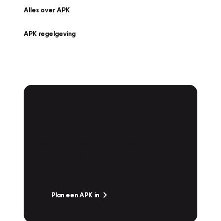
Alles over APK
APK regelgeving
APK Keuring bij
Vakgarage!
Is het weer tijd voor de jaarlijkse APK? Ga
snel naar Vakgarage bij u in de buurt, en ga
zonder zorgen de weg op!
Plan een APK in