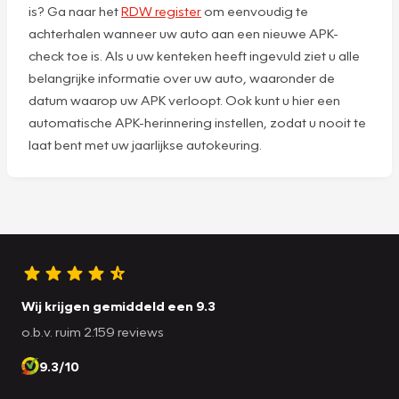
is? Ga naar het
RDW register
om eenvoudig te
achterhalen wanneer uw auto aan een nieuwe APK-
check toe is. Als u uw kenteken heeft ingevuld ziet u alle
belangrijke informatie over uw auto, waaronder de
datum waarop uw APK verloopt. Ook kunt u hier een
automatische APK-herinnering instellen, zodat u nooit te
laat bent met uw jaarlijkse autokeuring.
Wij krijgen gemiddeld een 9.3
o.b.v. ruim 2.159 reviews
9.3/10