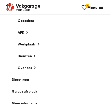
Vakgarage
0
Menu
Van Laar
Occasions
APK
Werkplaats
Diensten
Over ons
Direct naar
Garageafspraak
Meer informatie