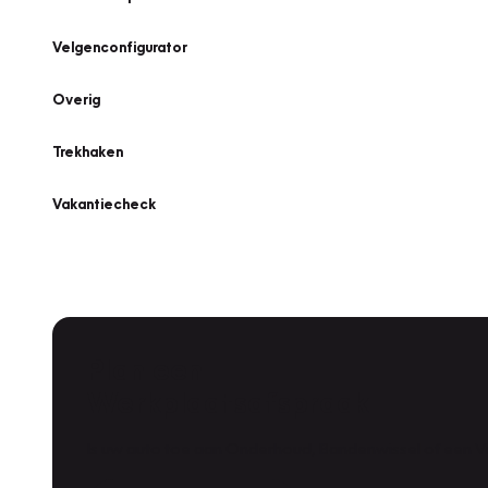
Velgenconfigurator
Overig
Trekhaken
Vakantiecheck
Plan een
Werkplaatsafspraak
Is uw auto toe aan Onderhoud, Bandenwissel of een Va