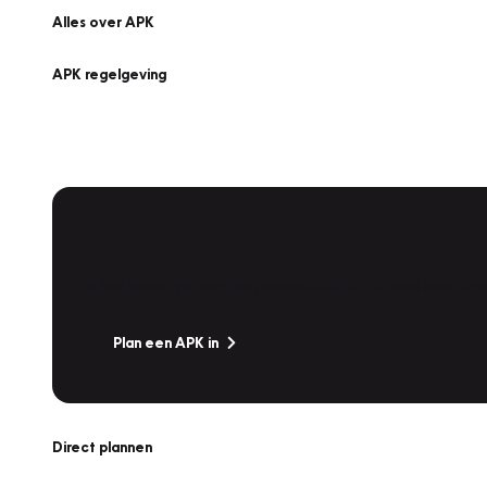
Alles over APK
APK regelgeving
APK Keuring bij Vakgarage!
Is het weer tijd voor de jaarlijkse APK? Ga snel naar V
Plan een APK in
Direct plannen