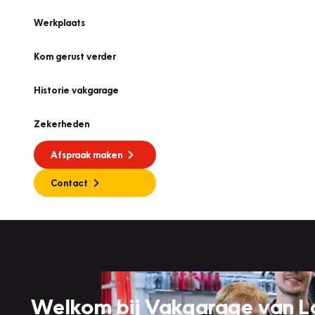
Werkplaats
Kom gerust verder
Historie vakgarage
Zekerheden
Afspraak maken
Contact
Welkom bij Vakgarage van L