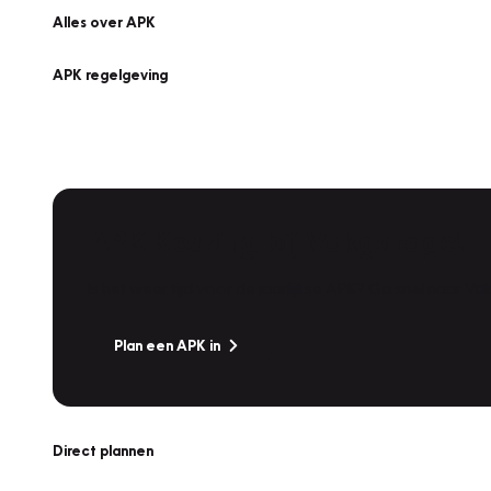
Alles over APK
APK regelgeving
APK Keuring bij Vakgarage!
Is het weer tijd voor de jaarlijkse APK? Ga snel naar V
Plan een APK in
Direct plannen