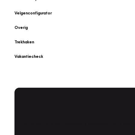
Velgenconfigurator
Overig
Trekhaken
Vakantiecheck
Plan een
Werkplaatsafspraak
Is uw auto toe aan Onderhoud, Bandenwissel of een Va